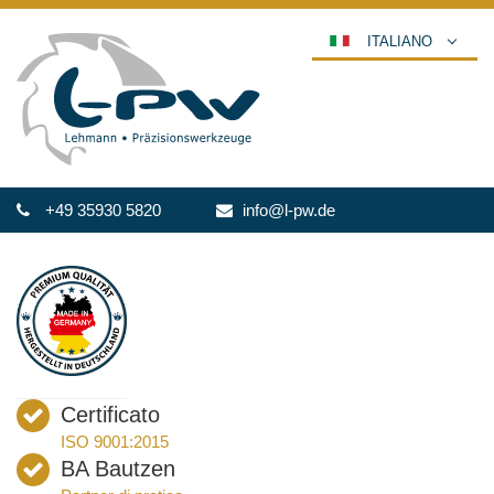
ITALIANO
DEUTSCH
ENGLISH
ESPAÑOL
POLSKI
+49 35930 5820
info@l-pw.de
FRANÇAIS
عربي
한국어
日本語
中文
ČEŠTINA
Certificato
PORTUGUÊS
ISO 9001:2015
РУССКИЙ
BA Bautzen
TÜRKÇE