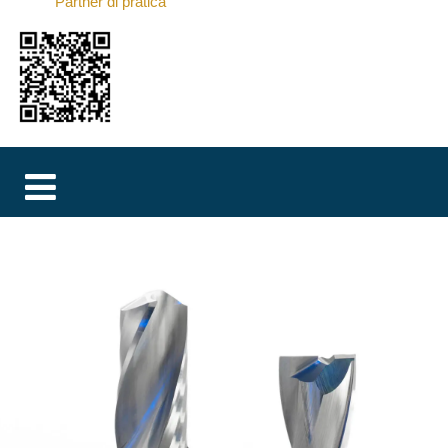
Partner di pratica
MAGYAR
فارسی
NEDERLANDS