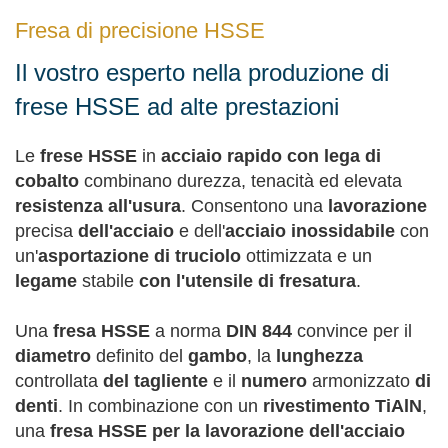
Fresa di precisione HSSE
Il vostro esperto nella produzione di
frese HSSE ad alte prestazioni
Le
frese HSSE
in
acciaio rapido con lega di
cobalto
combinano durezza, tenacità ed elevata
resistenza all'usura
. Consentono una
lavorazione
precisa
dell'acciaio
e dell'
acciaio inossidabile
con
un'
asportazione di truciolo
ottimizzata e un
legame
stabile
con l'utensile di fresatura
.
Una
fresa HSSE
a norma
DIN 844
convince per il
diametro
definito del
gambo
, la
lunghezza
controllata
del tagliente
e il
numero
armonizzato
di
denti
. In combinazione con un
rivestimento TiAlN
,
una
fresa HSSE per la lavorazione dell'acciaio