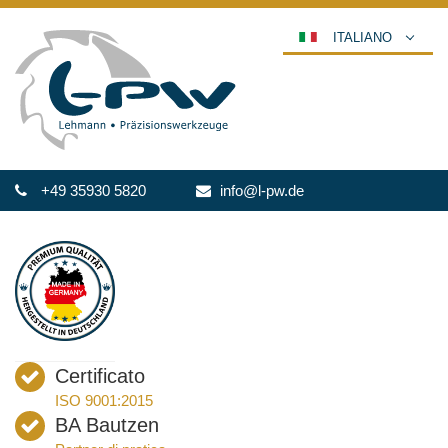
ITALIANO
DEUTSCH
ENGLISH
ESPAÑOL
POLSKI
+49 35930 5820
info@l-pw.de
FRANÇAIS
عربي
한국어
日本語
中文
ČEŠTINA
Certificato
PORTUGUÊS
ISO 9001:2015
РУССКИЙ
BA Bautzen
TÜRKÇE