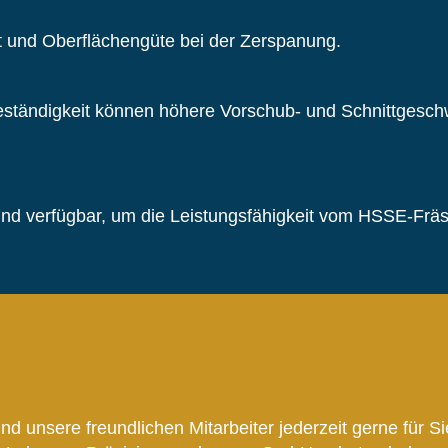
 und Oberflächengüte bei der Zerspanung.
ständigkeit können höhere Vorschub- und Schnittgesch
d verfügbar, um die Leistungsfähigkeit vom HSSE-Fräs
 unsere freundlichen Mitarbeiter jederzeit gerne für Si