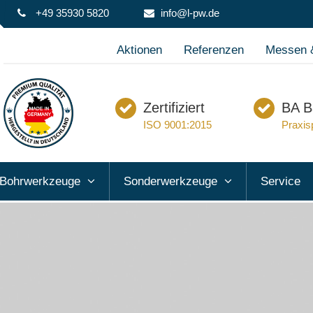
+49 35930 5820
info@l-pw.de
Aktionen
Referenzen
Messen &
Zertifiziert
BA B
ISO 9001:2015
Praxis
Bohrwerkzeuge
Sonderwerkzeuge
Service