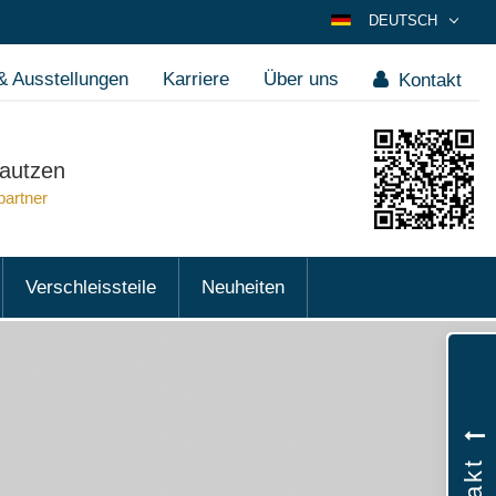
DEUTSCH
ENGLISH
 Ausstellungen
Karriere
Über uns
Kontakt
ESPAÑOL
POLSKI
FRANÇAIS
autzen
ITALIANO
partner
عربي
한국어
Verschleissteile
Neuheiten
日本語
中文
ČEŠTINA
PORTUGUÊS
РУССКИЙ
TÜRKÇE
MAGYAR