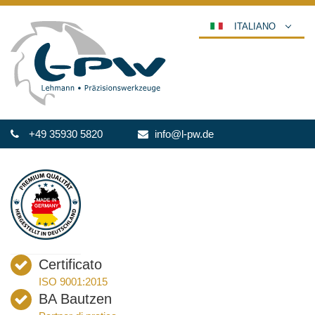
ITALIANO
DEUTSCH
ENGLISH
ESPAÑOL
POLSKI
+49 35930 5820
info@l-pw.de
FRANÇAIS
عربي
한국어
日本語
中文
ČEŠTINA
Certificato
PORTUGUÊS
ISO 9001:2015
РУССКИЙ
BA Bautzen
TÜRKÇE