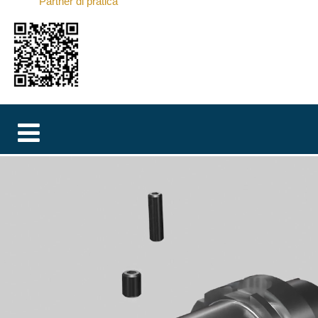
Partner di pratica
MAGYAR
فارسی
NEDERLANDS