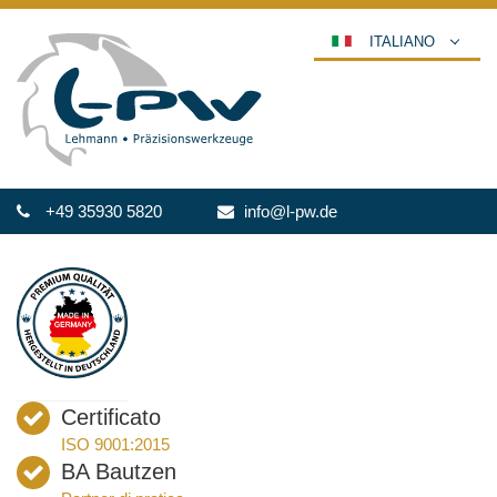
ITALIANO
DEUTSCH
ENGLISH
ESPAÑOL
POLSKI
+49 35930 5820
info@l-pw.de
FRANÇAIS
عربي
한국어
日本語
中文
ČEŠTINA
Certificato
PORTUGUÊS
ISO 9001:2015
РУССКИЙ
BA Bautzen
TÜRKÇE