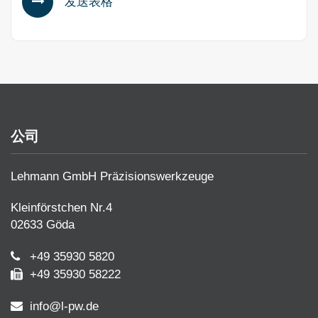
发送表格
公司
Lehmann GmbH Präzisionswerkzeuge
Kleinförstchen Nr.4
02633 Göda
+49 35930 5820
+49 35930 58222
info@l-pw.de