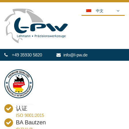
中文
DEUTSCH
ENGLISH
ESPAÑOL
POLSKI
+49 35930 5820
info@l-pw.de
FRANÇAIS
ITALIANO
عربي
한국어
日本語
ČEŠTINA
认证
PORTUGUÊS
ISO 9001:2015
РУССКИЙ
BA Bautzen
TÜRKÇE