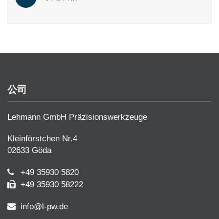
公司
Lehmann GmbH Präzisionswerkzeuge
Kleinförstchen Nr.4
02633 Göda
+49 35930 5820
+49 35930 58222
info@l-pw.de