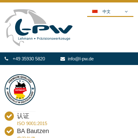
中文
DEUTSCH
ENGLISH
ESPAÑOL
POLSKI
+49 35930 5820
info@l-pw.de
FRANÇAIS
ITALIANO
عربي
한국어
日本語
ČEŠTINA
认证
PORTUGUÊS
ISO 9001:2015
РУССКИЙ
BA Bautzen
TÜRKÇE