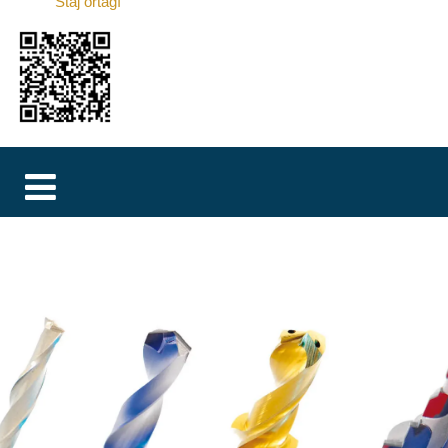
Staj ortağı
MAGYAR
فارسی
NEDERLANDS