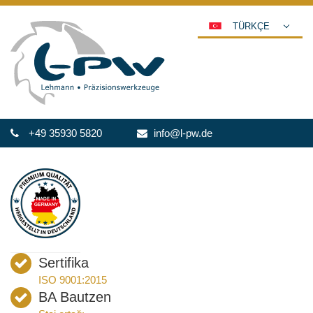
TÜRKÇE
DEUTSCH
ENGLISH
ESPAÑOL
POLSKI
+49 35930 5820
info@l-pw.de
FRANÇAIS
ITALIANO
عربي
한국어
日本語
中文
Sertifika
ČEŠTINA
ISO 9001:2015
PORTUGUÊS
BA Bautzen
РУССКИЙ