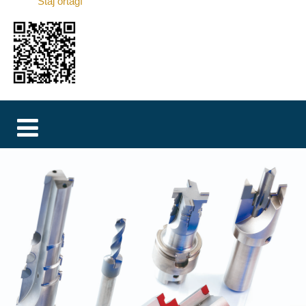
Staj ortağı
MAGYAR
فارسی
NEDERLANDS