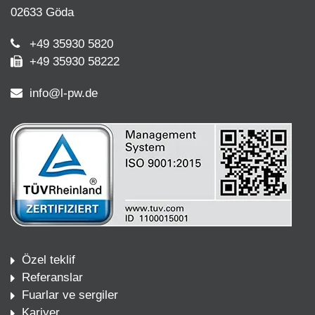
02633 Göda
+49 35930 5820
+49 35930 58222
info@l-pw.de
Özel teklif
Referanslar
Fuarlar ve sergiler
Kariyer