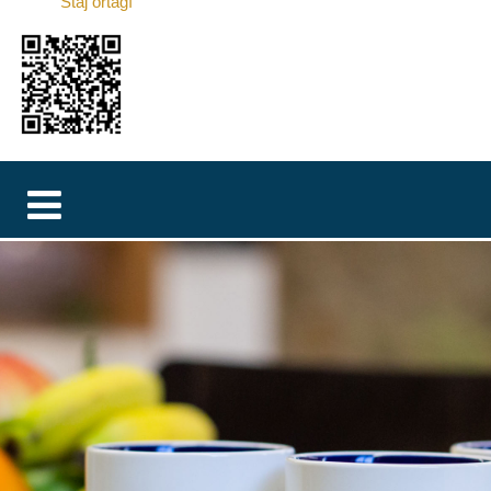
Staj ortağı
MAGYAR
فارسی
NEDERLANDS