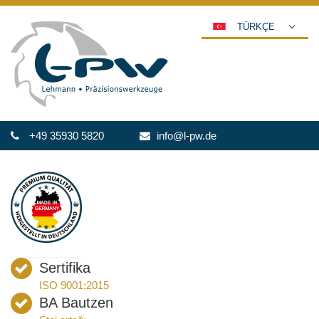
TÜRKÇE
DEUTSCH
ENGLISH
ESPAÑOL
POLSKI
+49 35930 5820
info@l-pw.de
FRANÇAIS
ITALIANO
عربي
한국어
日本語
中文
Sertifika
ČEŠTINA
ISO 9001:2015
PORTUGUÊS
BA Bautzen
РУССКИЙ