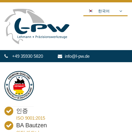
한국어
DEUTSCH
ENGLISH
ESPAÑOL
POLSKI
+49 35930 5820
info@l-pw.de
FRANÇAIS
ITALIANO
عربي
日本語
中文
ČEŠTINA
인증
PORTUGUÊS
ISO 9001:2015
РУССКИЙ
BA Bautzen
TÜRKÇE