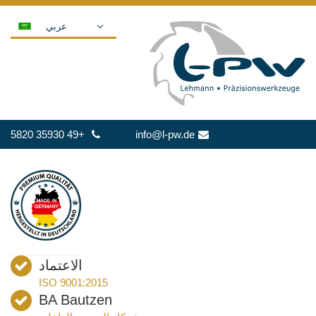
عربي
DEUTSCH
ENGLISH
ESPAÑOL
POLSKI
+49 35930 5820
info@l-pw.de
FRANÇAIS
ITALIANO
한국어
日本語
中文
ČEŠTINA
الاعتماد
PORTUGUÊS
ISO 9001:2015
РУССКИЙ
BA Bautzen
TÜRKÇE