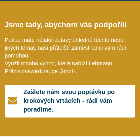
Jsme tady, abychom vás podpořili
Pokud máte nějaké dotazy ohledně těchto nebo
jiných témat, naši přátelští zaměstnanci vám rádi
pomohou.
Využil mnoho výhod, které nabízí Lehmann
Präzisionswerkzeuge GmbH.
Zašlete nám svou poptávku po
krokových vrtácích - rádi vám
poradíme.