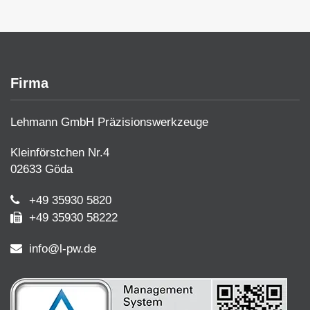
Firma
Lehmann GmbH Präzisionswerkzeuge
Kleinförstchen Nr.4
02633 Göda
+49 35930 5820
+49 35930 58222
info@l-pw.de