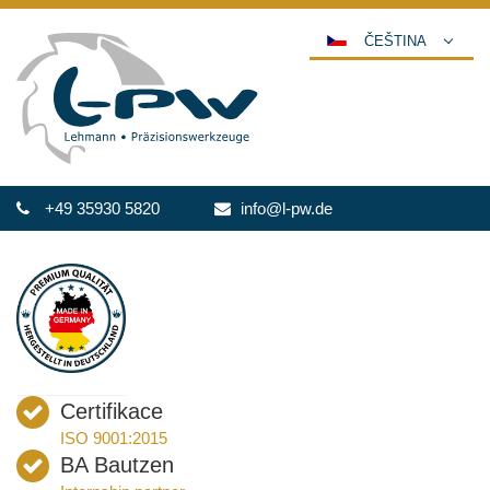
ČEŠTINA
DEUTSCH
ENGLISH
ESPAÑOL
POLSKI
+49 35930 5820
info@l-pw.de
FRANÇAIS
ITALIANO
عربي
한국어
日本語
中文
Certifikace
PORTUGUÊS
ISO 9001:2015
РУССКИЙ
BA Bautzen
TÜRKÇE