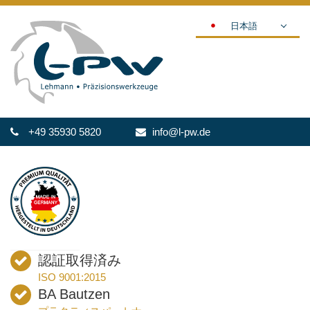
日本語
DEUTSCH
ENGLISH
ESPAÑOL
POLSKI
+49 35930 5820
info@l-pw.de
FRANÇAIS
ITALIANO
عربي
한국어
中文
ČEŠTINA
認証取得済み
PORTUGUÊS
ISO 9001:2015
РУССКИЙ
BA Bautzen
TÜRKÇE