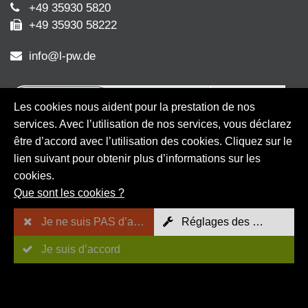
+49 35930 5820
+49 35930 58222
info@l-pw.de
Les cookies nous aident pour la prestation de nos
services. Avec l’utilisation de nos services, vous déclarez
être d’accord avec l’utilisation des cookies. Cliquez sur le
lien suivant pour obtenir plus d’informations sur les
cookies.
Que sont les cookies ?
Offres spéciales
Je ne suis PAS d’accord
Réglages des cookies
Références
Je suis d’accord
Foires et expositions
Carrière
À propos de nous
Contact