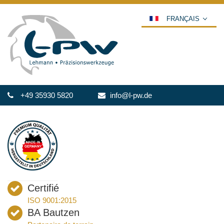
FRANÇAIS
DEUTSCH
ENGLISH
ESPAÑOL
POLSKI
+49 35930 5820
info@l-pw.de
ITALIANO
عربي
한국어
日本語
中文
ČEŠTINA
Certifié
PORTUGUÊS
ISO 9001:2015
РУССКИЙ
BA Bautzen
TÜRKÇE