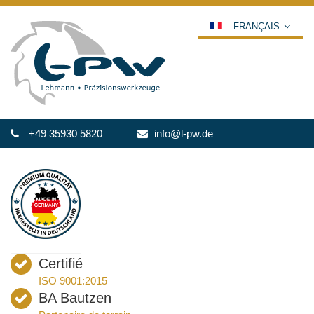
FRANÇAIS
DEUTSCH
ENGLISH
ESPAÑOL
POLSKI
+49 35930 5820
info@l-pw.de
ITALIANO
عربي
한국어
日本語
中文
ČEŠTINA
Certifié
PORTUGUÊS
ISO 9001:2015
РУССКИЙ
BA Bautzen
TÜRKÇE