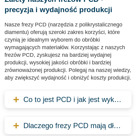
precyzja i wydajność produkcji
Nasze frezy PCD (narzędzia z polikrystalicznego
diamentu) oferują szeroki zakres korzyści, które
czynią je idealnym wyborem do obróbki
wymagających materiałów. Korzystając z naszych
frezów PCD, zyskujesz na bardziej wydajnej
produkcji, wysokiej jakości obróbki i bardziej
zrównoważonej produkcji. Polegaj na naszej wiedzy,
aby zwiększyć wydajność i obniżyć koszty produkcji.
Co to jest PCD i jak jest wykorzystywane we frezach PCD?
Polikrystaliczny diament jest stosowany jako
krawędź tnąca we frezach PCD, zwykle
Dlaczego frezy PCD mają dłuższą żywotność?
poprzez lutowanie lub inne metody
mocowania. Te krawędzie tnące są niezwykle