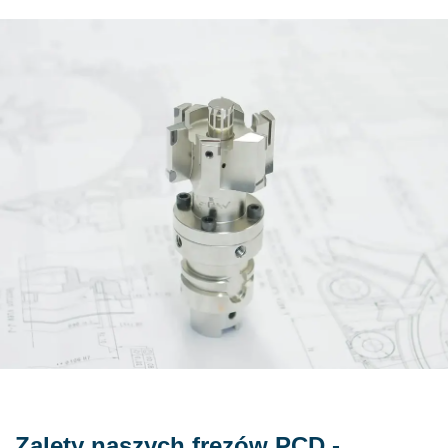
Zalety naszych frezów PCD -