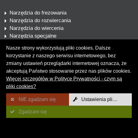
Narzędzia do frezowania
Narzędzia do rozwiercania
Narzędzia do wiercenia
Narzędzia specjalne
Serwis
Nasze strony wykorzystują pliki cookies. Dalsze
Części zużywające się
korzystanie z naszego serwisu internetowego, bez
Nowości
zmiany ustawień przeglądarki internetowej oznacza, że
akceptują Państwo stosowanie przez nas plików cookies.
Więcej szczegółów w Polityce Prywatności - czym są
Śledź nas
pliki cookies?
NIE zgadzam się
Ustawienia plików Cookies
Zgadzam się