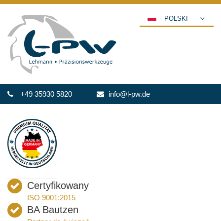
POLSKI
DEUTSCH
ENGLISH
ESPAÑOL
FRANÇAIS
+49 35930 5820
info@l-pw.de
ITALIANO
عربي
한국어
日本語
中文
ČEŠTINA
Certyfikowany
PORTUGUÊS
ISO 9001:2015
РУССКИЙ
BA Bautzen
TÜRKÇE