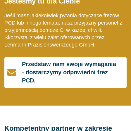
Jesteśmy tu dla Ciebie
Jeśli masz jakiekolwiek pytania dotyczące frezów
PCD lub innego tematu, nasz przyjazny personel z
przyjemnością pomoże Ci w każdej chwili.
Skorzystaj z wielu zalet oferowanych przez
Lehmann Präzisionswerkzeuge GmbH.
Przedstaw nam swoje wymagania
- dostarczymy odpowiedni frez
PCD.
Kompetentny partner w zakresie