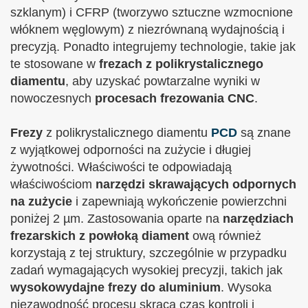
szklanym) i CFRP (tworzywo sztuczne wzmocnione
włóknem węglowym) z niezrównaną wydajnością i
precyzją. Ponadto integrujemy technologie, takie jak
te stosowane w
frezach z polikrystalicznego
diamentu
, aby uzyskać powtarzalne wyniki w
nowoczesnych
procesach frezowania CNC
.
Frezy
z polikrystalicznego diamentu
PCD
są znane
z wyjątkowej odporności na zużycie i długiej
żywotności. Właściwości te odpowiadają
właściwościom
narzędzi skrawających odpornych
na zużycie
i zapewniają wykończenie powierzchni
poniżej 2 µm. Zastosowania oparte na
narzędziach
frezarskich z powłoką diament
ową również
korzystają z tej struktury, szczególnie w przypadku
zadań wymagających wysokiej precyzji, takich jak
wysokowydajne frezy do aluminium
. Wysoka
niezawodność procesu skraca czas kontroli i