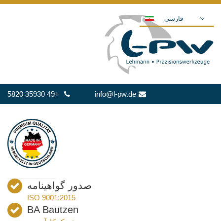
فارسی
DEUTSCH
ENGLISH
ESPAÑOL
POLSKI
+49 35930 5820
info@l-pw.de
FRANÇAIS
ITALIANO
عربي
한국어
日本語
中文
صدور گواهینامه
ČEŠTINA
ISO 9001:2015
PORTUGUÊS
BA Bautzen
РУССКИЙ