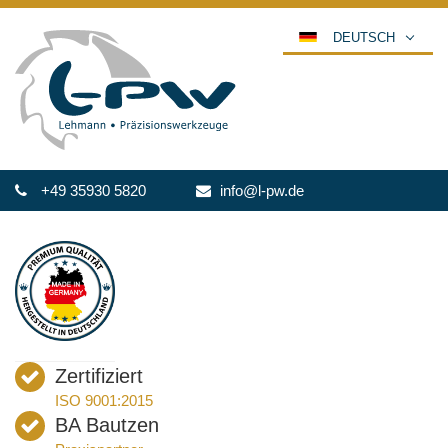
DEUTSCH
ENGLISH
ESPAÑOL
POLSKI
FRANÇAIS
+49 35930 5820
info@l-pw.de
ITALIANO
عربي
한국어
日本語
中文
ČEŠTINA
Zertifiziert
PORTUGUÊS
ISO 9001:2015
РУССКИЙ
BA Bautzen
TÜRKÇE